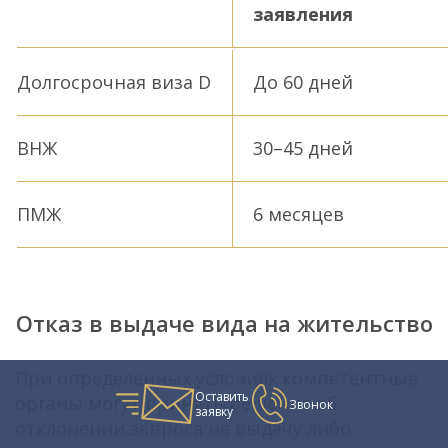
заявления
Долгосрочная виза D
До 60 дней
ВНЖ
30–45 дней
ПМЖ
6 месяцев
Отказ в выдаче вида на жительство
При определенных условиях компетентные
Оставить
органы могут принять решение об
Звонок
заявку
отклонении запроса на выдачу либо