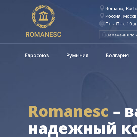
Romania, Buchar
Россия, Москв
Пн - Пт с 10 д
Замечания по 
Евросоюз
Румыния
Болгария
Romanesc
– 
надежный ко