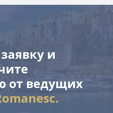
 заявку и
чите
ю от ведущих
Romanesc.